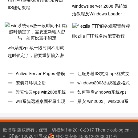
windows server 2008 系统激
IIS建站教程
活教程及Windows Loader
v2.2.2激活工具下载
filezilla FTP服务端配置教程
win系统vps放一段时间不用就
超时锁定了，需要重新输入密
码，如何设置不锁定
Active Server Pages 错误
让服务器IIS支持.apk格式文
'ASP 0131' 不允许的父路径 的
安装好环境之后，
件直接下载，支持.svg和.woff等
windows2003系统磁盘格式
解决方法
phpmyadmin无法登录，提
景安快云vps win2008系统
格式
化教程。创建数据盘。
如何重启windows系统vps
示“phpmyadmin必须启用
创建数据盘，格式化D盘
win系统远程桌面登录出现
服务器
景安 win2003、win2008系
Cookies 才能登录”解决办法
＂终端服务器超出了最大允许连
统vps服务器如何快速安装php
接数＂如何解决！
环境
欧博客
版权所有，保留一切权利 ! © 2016-2017 Theme
oublog.cn
·
桂ICP备11002647号-2
桂公网安备 45051202000011号